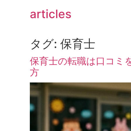
コ
articles
ン
テ
ン
ツ
に
タグ:
保育士
ス
キ
保育士の転職は口コミ
ッ
プ
方