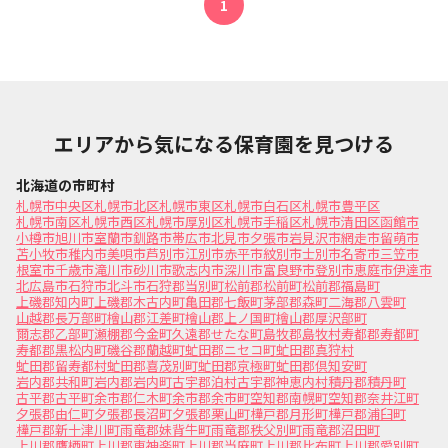
1
エリアから気になる保育園を見つける
北海道の市町村
札幌市中央区
札幌市北区
札幌市東区
札幌市白石区
札幌市豊平区
札幌市南区
札幌市西区
札幌市厚別区
札幌市手稲区
札幌市清田区
函館市
小樽市
旭川市
室蘭市
釧路市
帯広市
北見市
夕張市
岩見沢市
網走市
留萌市
苫小牧市
稚内市
美唄市
芦別市
江別市
赤平市
紋別市
士別市
名寄市
三笠市
根室市
千歳市
滝川市
砂川市
歌志内市
深川市
富良野市
登別市
恵庭市
伊達市
北広島市
石狩市
北斗市
石狩郡当別町
松前郡松前町
松前郡福島町
上磯郡知内町
上磯郡木古内町
亀田郡七飯町
茅部郡森町
二海郡八雲町
山越郡長万部町
檜山郡江差町
檜山郡上ノ国町
檜山郡厚沢部町
爾志郡乙部町
瀬棚郡今金町
久遠郡せたな町
島牧郡島牧村
寿都郡寿都町
寿都郡黒松内町
磯谷郡蘭越町
虻田郡ニセコ町
虻田郡真狩村
虻田郡留寿都村
虻田郡喜茂別町
虻田郡京極町
虻田郡倶知安町
岩内郡共和町
岩内郡岩内町
古宇郡泊村
古宇郡神恵内村
積丹郡積丹町
古平郡古平町
余市郡仁木町
余市郡余市町
空知郡南幌町
空知郡奈井江町
夕張郡由仁町
夕張郡長沼町
夕張郡栗山町
樺戸郡月形町
樺戸郡浦臼町
樺戸郡新十津川町
雨竜郡妹背牛町
雨竜郡秩父別町
雨竜郡沼田町
上川郡鷹栖町
上川郡東神楽町
上川郡当麻町
上川郡比布町
上川郡愛別町