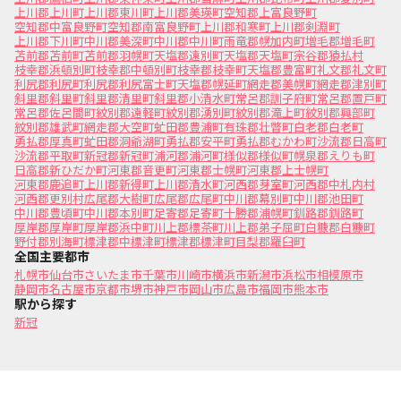
上川郡上川町
上川郡東川町
上川郡美瑛町
空知郡上富良野町
空知郡中富良野町
空知郡南富良野町
上川郡和寒町
上川郡剣淵町
上川郡下川町
中川郡美深町
中川郡中川町
雨竜郡幌加内町
増毛郡増毛町
苫前郡苫前町
苫前郡羽幌町
天塩郡遠別町
天塩郡天塩町
宗谷郡猿払村
枝幸郡浜頓別町
枝幸郡中頓別町
枝幸郡枝幸町
天塩郡豊富町
礼文郡礼文町
利尻郡利尻町
利尻郡利尻富士町
天塩郡幌延町
網走郡美幌町
網走郡津別町
斜里郡斜里町
斜里郡清里町
斜里郡小清水町
常呂郡訓子府町
常呂郡置戸町
常呂郡佐呂間町
紋別郡遠軽町
紋別郡湧別町
紋別郡滝上町
紋別郡興部町
紋別郡雄武町
網走郡大空町
虻田郡豊浦町
有珠郡壮瞥町
白老郡白老町
勇払郡厚真町
虻田郡洞爺湖町
勇払郡安平町
勇払郡むかわ町
沙流郡日高町
沙流郡平取町
新冠郡新冠町
浦河郡浦河町
様似郡様似町
幌泉郡えりも町
日高郡新ひだか町
河東郡音更町
河東郡士幌町
河東郡上士幌町
河東郡鹿追町
上川郡新得町
上川郡清水町
河西郡芽室町
河西郡中札内村
河西郡更別村
広尾郡大樹町
広尾郡広尾町
中川郡幕別町
中川郡池田町
中川郡豊頃町
中川郡本別町
足寄郡足寄町
十勝郡浦幌町
釧路郡釧路町
厚岸郡厚岸町
厚岸郡浜中町
川上郡標茶町
川上郡弟子屈町
白糠郡白糠町
野付郡別海町
標津郡中標津町
標津郡標津町
目梨郡羅臼町
全国主要都市
札幌市
仙台市
さいたま市
千葉市
川崎市
横浜市
新潟市
浜松市
相模原市
静岡市
名古屋市
京都市
堺市
神戸市
岡山市
広島市
福岡市
熊本市
駅から探す
新冠