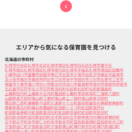
1
エリアから気になる保育園を見つける
北海道の市町村
札幌市中央区
札幌市北区
札幌市東区
札幌市白石区
札幌市豊平区
札幌市南区
札幌市西区
札幌市厚別区
札幌市手稲区
札幌市清田区
函館市
小樽市
旭川市
室蘭市
釧路市
帯広市
北見市
夕張市
岩見沢市
網走市
留萌市
苫小牧市
稚内市
美唄市
芦別市
江別市
赤平市
紋別市
士別市
名寄市
三笠市
根室市
千歳市
滝川市
砂川市
歌志内市
深川市
富良野市
登別市
恵庭市
伊達市
北広島市
石狩市
北斗市
石狩郡当別町
松前郡松前町
松前郡福島町
上磯郡知内町
上磯郡木古内町
亀田郡七飯町
茅部郡森町
二海郡八雲町
山越郡長万部町
檜山郡江差町
檜山郡上ノ国町
檜山郡厚沢部町
爾志郡乙部町
瀬棚郡今金町
久遠郡せたな町
島牧郡島牧村
寿都郡寿都町
寿都郡黒松内町
磯谷郡蘭越町
虻田郡ニセコ町
虻田郡真狩村
虻田郡留寿都村
虻田郡喜茂別町
虻田郡京極町
虻田郡倶知安町
岩内郡共和町
岩内郡岩内町
古宇郡泊村
古宇郡神恵内村
積丹郡積丹町
古平郡古平町
余市郡仁木町
余市郡余市町
空知郡南幌町
空知郡奈井江町
夕張郡由仁町
夕張郡長沼町
夕張郡栗山町
樺戸郡月形町
樺戸郡浦臼町
樺戸郡新十津川町
雨竜郡妹背牛町
雨竜郡秩父別町
雨竜郡沼田町