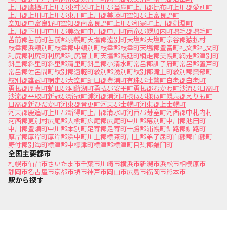
上川郡鷹栖町
上川郡東神楽町
上川郡当麻町
上川郡比布町
上川郡愛別町
上川郡上川町
上川郡東川町
上川郡美瑛町
空知郡上富良野町
空知郡中富良野町
空知郡南富良野町
上川郡和寒町
上川郡剣淵町
上川郡下川町
中川郡美深町
中川郡中川町
雨竜郡幌加内町
増毛郡増毛町
苫前郡苫前町
苫前郡羽幌町
天塩郡遠別町
天塩郡天塩町
宗谷郡猿払村
枝幸郡浜頓別町
枝幸郡中頓別町
枝幸郡枝幸町
天塩郡豊富町
礼文郡礼文町
利尻郡利尻町
利尻郡利尻富士町
天塩郡幌延町
網走郡美幌町
網走郡津別町
斜里郡斜里町
斜里郡清里町
斜里郡小清水町
常呂郡訓子府町
常呂郡置戸町
常呂郡佐呂間町
紋別郡遠軽町
紋別郡湧別町
紋別郡滝上町
紋別郡興部町
紋別郡雄武町
網走郡大空町
虻田郡豊浦町
有珠郡壮瞥町
白老郡白老町
勇払郡厚真町
虻田郡洞爺湖町
勇払郡安平町
勇払郡むかわ町
沙流郡日高町
沙流郡平取町
新冠郡新冠町
浦河郡浦河町
様似郡様似町
幌泉郡えりも町
日高郡新ひだか町
河東郡音更町
河東郡士幌町
河東郡上士幌町
河東郡鹿追町
上川郡新得町
上川郡清水町
河西郡芽室町
河西郡中札内村
河西郡更別村
広尾郡大樹町
広尾郡広尾町
中川郡幕別町
中川郡池田町
中川郡豊頃町
中川郡本別町
足寄郡足寄町
十勝郡浦幌町
釧路郡釧路町
厚岸郡厚岸町
厚岸郡浜中町
川上郡標茶町
川上郡弟子屈町
白糠郡白糠町
野付郡別海町
標津郡中標津町
標津郡標津町
目梨郡羅臼町
全国主要都市
札幌市
仙台市
さいたま市
千葉市
川崎市
横浜市
新潟市
浜松市
相模原市
静岡市
名古屋市
京都市
堺市
神戸市
岡山市
広島市
福岡市
熊本市
駅から探す