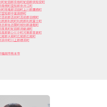
別町
虻田郡京極町
虻田郡倶知安町
郡南幌町
空知郡奈井江町
別町
雨竜郡沼田町
上川郡鷹栖町
町
空知郡中富良野町
町
苫前郡苫前町
苫前郡羽幌町
利尻郡利尻町
利尻郡利尻富士町
常呂郡佐呂間町
紋別郡遠軽町
郡厚真町
虻田郡洞爺湖町
日高郡新ひだか町
河東郡音更町
広尾郡大樹町
広尾郡広尾町
郡浜中町
川上郡標茶町
市
福岡市
熊本市