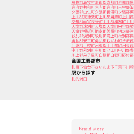
島牧郡島牧村
寿都郡寿都町
寿都郡黒
岩内郡共和町
岩内郡岩内町
古宇郡泊
夕張郡由仁町
夕張郡長沼町
夕張郡栗
上川郡東神楽町
上川郡当麻町
上川郡
空知郡南富良野町
上川郡和寒町
上川
天塩郡遠別町
天塩郡天塩町
宗谷郡猿
天塩郡幌延町
網走郡美幌町
網走郡津
紋別郡湧別町
紋別郡滝上町
紋別郡興
勇払郡安平町
勇払郡むかわ町
沙流郡
河東郡士幌町
河東郡上士幌町
河東郡
中川郡幕別町
中川郡池田町
中川郡豊
川上郡弟子屈町
白糠郡白糠町
野付郡
全国主要都市
札幌市
仙台市
さいたま市
千葉市
川崎
駅から探す
札的
浦臼
Brand story