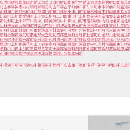
松内町
磯谷郡蘭越町
虻田郡ニセコ町
虻田郡真狩村
虻田郡留寿都村
虻田郡喜茂
村
古宇郡神恵内村
積丹郡積丹町
古平郡古平町
余市郡仁木町
余市郡余市町
空知
山町
樺戸郡月形町
樺戸郡浦臼町
樺戸郡新十津川町
雨竜郡妹背牛町
雨竜郡秩父
比布町
上川郡愛別町
上川郡上川町
上川郡東川町
上川郡美瑛町
空知郡上富良野
郡剣淵町
上川郡下川町
中川郡美深町
中川郡中川町
雨竜郡幌加内町
増毛郡増毛
払村
枝幸郡浜頓別町
枝幸郡中頓別町
枝幸郡枝幸町
天塩郡豊富町
礼文郡礼文町
別町
斜里郡斜里町
斜里郡清里町
斜里郡小清水町
常呂郡訓子府町
常呂郡置戸町
部町
紋別郡雄武町
網走郡大空町
虻田郡豊浦町
有珠郡壮瞥町
白老郡白老町
勇払
日高町
沙流郡平取町
新冠郡新冠町
浦河郡浦河町
様似郡様似町
幌泉郡えりも町
鹿追町
上川郡新得町
上川郡清水町
河西郡芽室町
河西郡中札内村
河西郡更別村
頃町
中川郡本別町
足寄郡足寄町
十勝郡浦幌町
釧路郡釧路町
厚岸郡厚岸町
厚岸
別海町
標津郡中標津町
標津郡標津町
目梨郡羅臼町
市
横浜市
新潟市
浜松市
相模原市
静岡市
名古屋市
京都市
堺市
神戸市
岡山市
広島