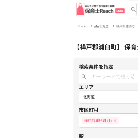
🧀
ホーム
北海道
樺戸郡浦臼町
【樺戸郡浦臼町】 保
検索条件を指定
エリア
市区町村
樺戸郡浦臼町 (1)
×
駅