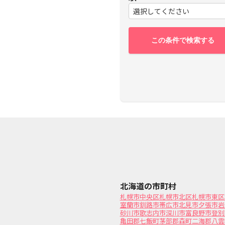
選択してください
この条件で検索する
北海道の市町村
札幌市中央区
札幌市北区
札幌市東区
室蘭市
釧路市
帯広市
北見市
夕張市
岩
砂川市
歌志内市
深川市
富良野市
登別
亀田郡七飯町
茅部郡森町
二海郡八雲