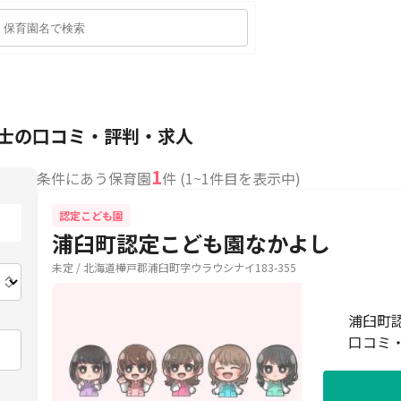
育士の口コミ・評判・求人
1
条件にあう保育園
件 (1~1件目を表示中)
認定こども園
浦臼町認定こども園なかよし
未定 / 北海道樺戸郡浦臼町字ウラウシナイ183-355
浦臼町
口コミ