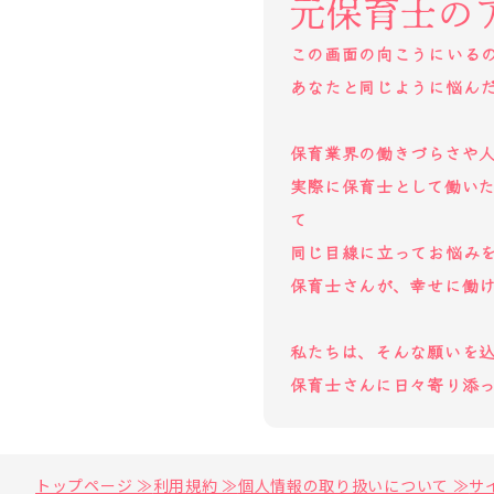
元保育士の
この画面の向こうにいる
あなたと同じように悩ん
保育業界の働きづらさや
実際に保育士として働い
て
同じ目線に立ってお悩み
保育士さんが、幸せに働
私たちは、そんな願いを
保育士さんに日々寄り添
トップページ ≫
利用規約 ≫
個人情報の取り扱いについて ≫
サ