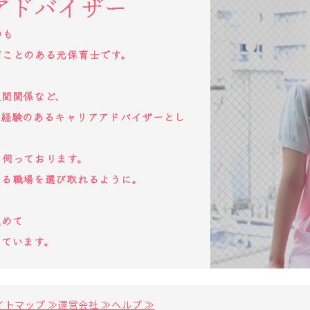
アドバイザー
のも
だことのある元保育士です。
人間関係など、
た経験のあるキャリアアドバイザーとし
を伺っております。
ける職場を選び取れるように。
込めて
っています。
イトマップ ≫
運営会社 ≫
ヘルプ ≫