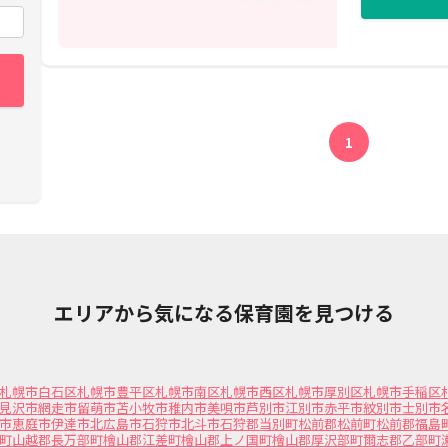
1
エリアから気になる保育園を見つける
札幌市白石区
札幌市豊平区
札幌市南区
札幌市西区
札幌市厚別区
札幌市手稲区
見沢市
網走市
留萌市
苫小牧市
稚内市
美唄市
芦別市
江別市
赤平市
紋別市
士別市
市
恵庭市
伊達市
北広島市
石狩市
北斗市
石狩郡当別町
松前郡松前町
松前郡福島
町
山越郡長万部町
檜山郡江差町
檜山郡上ノ国町
檜山郡厚沢部町
爾志郡乙部町