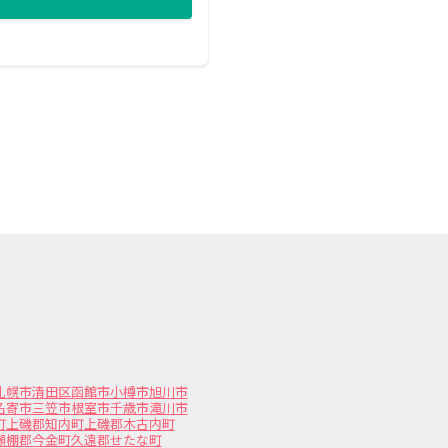
札幌市清田区
函館市
小樽市
旭川市
名寄市
三笠市
根室市
千歳市
滝川市
町
上磯郡知内町
上磯郡木古内町
瀬棚郡今金町
久遠郡せたな町