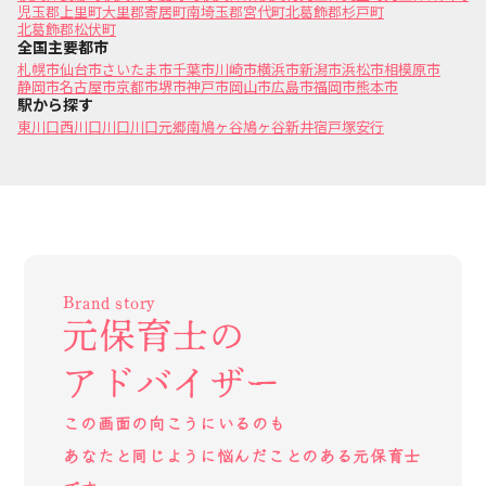
児玉郡上里町
大里郡寄居町
南埼玉郡宮代町
北葛飾郡杉戸町
北葛飾郡松伏町
全国主要都市
札幌市
仙台市
さいたま市
千葉市
川崎市
横浜市
新潟市
浜松市
相模原市
静岡市
名古屋市
京都市
堺市
神戸市
岡山市
広島市
福岡市
熊本市
駅から探す
東川口
西川口
川口
川口元郷
南鳩ヶ谷
鳩ヶ谷
新井宿
戸塚安行
Brand story
元保育士の
アドバイザー
この画面の向こうにいるのも
あなたと同じように悩んだことのある元保育士