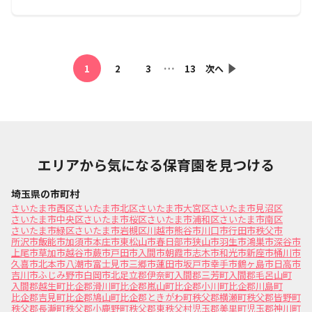
…
1
2
3
13
次へ
エリアから気になる保育園を見つける
埼玉県の市町村
さいたま市西区
さいたま市北区
さいたま市大宮区
さいたま市見沼区
さいたま市中央区
さいたま市桜区
さいたま市浦和区
さいたま市南区
さいたま市緑区
さいたま市岩槻区
川越市
熊谷市
川口市
行田市
秩父市
所沢市
飯能市
加須市
本庄市
東松山市
春日部市
狭山市
羽生市
鴻巣市
深谷市
上尾市
草加市
越谷市
蕨市
戸田市
入間市
朝霞市
志木市
和光市
新座市
桶川市
久喜市
北本市
八潮市
富士見市
三郷市
蓮田市
坂戸市
幸手市
鶴ヶ島市
日高市
吉川市
ふじみ野市
白岡市
北足立郡伊奈町
入間郡三芳町
入間郡毛呂山町
入間郡越生町
比企郡滑川町
比企郡嵐山町
比企郡小川町
比企郡川島町
比企郡吉見町
比企郡鳩山町
比企郡ときがわ町
秩父郡横瀬町
秩父郡皆野町
秩父郡長瀞町
秩父郡小鹿野町
秩父郡東秩父村
児玉郡美里町
児玉郡神川町