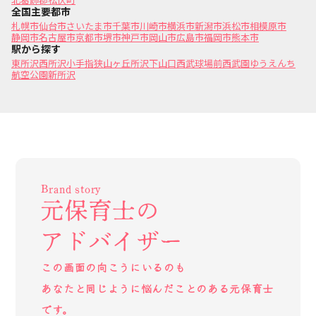
全国主要都市
札幌市
仙台市
さいたま市
千葉市
川崎市
横浜市
新潟市
浜松市
相模原市
静岡市
名古屋市
京都市
堺市
神戸市
岡山市
広島市
福岡市
熊本市
駅から探す
東所沢
西所沢
小手指
狭山ヶ丘
所沢
下山口
西武球場前
西武園ゆうえんち
航空公園
新所沢
Brand story
元保育士の
アドバイザー
この画面の向こうにいるのも
あなたと同じように悩んだことのある元保育士
です。