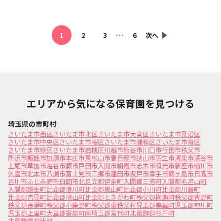
…
1
2
3
6
次へ
エリアから気になる保育園を見つける
埼玉県の市町村
さいたま市西区
さいたま市北区
さいたま市大宮区
さいたま市見沼区
さいたま市中央区
さいたま市桜区
さいたま市浦和区
さいたま市南区
さいたま市緑区
さいたま市岩槻区
川越市
熊谷市
川口市
行田市
秩父市
所沢市
飯能市
加須市
本庄市
東松山市
春日部市
狭山市
羽生市
鴻巣市
深谷市
上尾市
草加市
越谷市
蕨市
戸田市
入間市
朝霞市
志木市
和光市
新座市
桶川市
久喜市
北本市
八潮市
富士見市
三郷市
蓮田市
坂戸市
幸手市
鶴ヶ島市
日高市
吉川市
ふじみ野市
白岡市
北足立郡伊奈町
入間郡三芳町
入間郡毛呂山町
入間郡越生町
比企郡滑川町
比企郡嵐山町
比企郡小川町
比企郡川島町
比企郡吉見町
比企郡鳩山町
比企郡ときがわ町
秩父郡横瀬町
秩父郡皆野町
秩父郡長瀞町
秩父郡小鹿野町
秩父郡東秩父村
児玉郡美里町
児玉郡神川町
児玉郡上里町
大里郡寄居町
南埼玉郡宮代町
北葛飾郡杉戸町
北葛飾郡松伏町