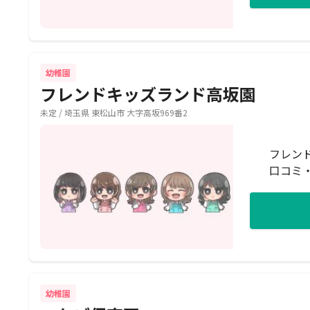
幼稚園
フレンドキッズランド高坂園
未定 / 埼玉県 東松山市 大字高坂969番2
フレン
口コミ
幼稚園