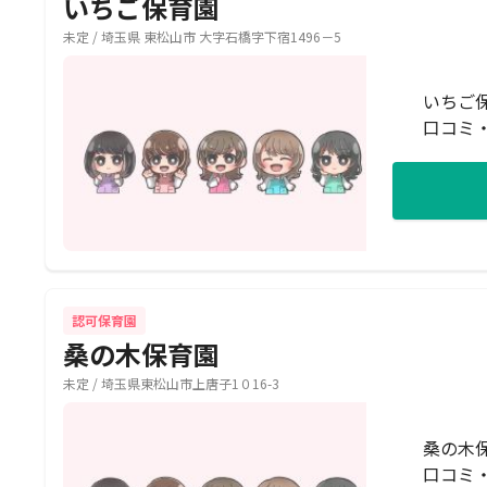
いちご保育園
未定 / 埼玉県 東松山市 大字石橋字下宿1496－5
いちご
口コミ
認可保育園
桑の木保育園
未定 / 埼玉県東松山市上唐子1０16-3
桑の木
口コミ