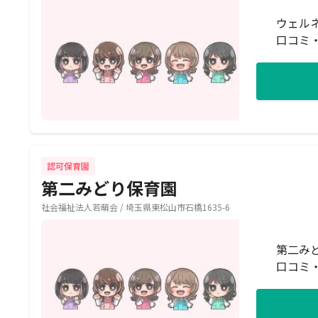
ウェル
口コミ
認可保育園
第二みどり保育園
社会福祉法人若萌会 / 埼玉県東松山市石橋1635-6
第二み
口コミ