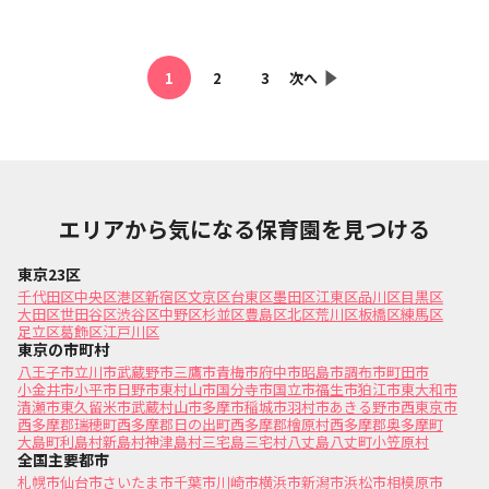
1
2
3
次へ
エリアから気になる保育園を見つける
東京23区
千代田区
中央区
港区
新宿区
文京区
台東区
墨田区
江東区
品川区
目黒区
大田区
世田谷区
渋谷区
中野区
杉並区
豊島区
北区
荒川区
板橋区
練馬区
足立区
葛飾区
江戸川区
東京の市町村
八王子市
立川市
武蔵野市
三鷹市
青梅市
府中市
昭島市
調布市
町田市
小金井市
小平市
日野市
東村山市
国分寺市
国立市
福生市
狛江市
東大和市
清瀬市
東久留米市
武蔵村山市
多摩市
稲城市
羽村市
あきる野市
西東京市
西多摩郡瑞穂町
西多摩郡日の出町
西多摩郡檜原村
西多摩郡奥多摩町
大島町
利島村
新島村
神津島村
三宅島三宅村
八丈島八丈町
小笠原村
全国主要都市
札幌市
仙台市
さいたま市
千葉市
川崎市
横浜市
新潟市
浜松市
相模原市