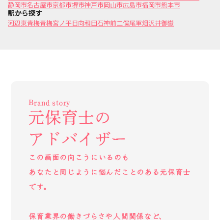
静岡市
名古屋市
京都市
堺市
神戸市
岡山市
広島市
福岡市
熊本市
駅から探す
河辺
東青梅
青梅
宮ノ平
日向和田
石神前
二俣尾
軍畑
沢井
御嶽
Brand story
元保育士の
アドバイザー
この画面の向こうにいるのも
あなたと同じように悩んだことのある元保育士
です。
保育業界の働きづらさや人間関係など、