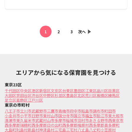
1
2
3
次へ
エリアから気になる保育園を見つける
東京23区
千代田区
中央区
港区
新宿区
文京区
台東区
墨田区
江東区
品川区
目黒区
大田区
世田谷区
渋谷区
中野区
杉並区
豊島区
北区
荒川区
板橋区
練馬区
足立区
葛飾区
江戸川区
東京の市町村
八王子市
立川市
武蔵野市
三鷹市
青梅市
府中市
昭島市
調布市
町田市
小金井市
小平市
日野市
東村山市
国分寺市
国立市
福生市
狛江市
東大和市
清瀬市
東久留米市
武蔵村山市
多摩市
稲城市
羽村市
あきる野市
西東京市
西多摩郡瑞穂町
西多摩郡日の出町
西多摩郡檜原村
西多摩郡奥多摩町
大島町
利島村
新島村
神津島村
三宅島三宅村
八丈島八丈町
小笠原村