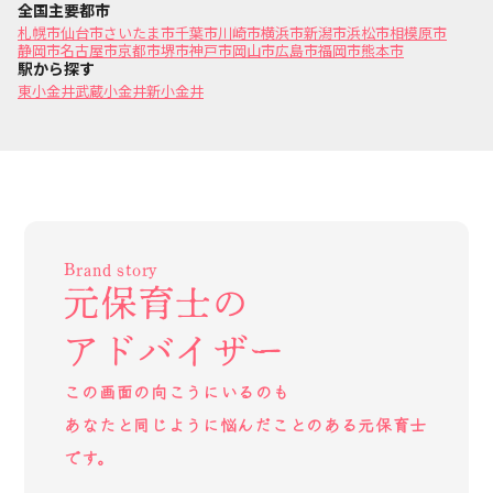
全国主要都市
札幌市
仙台市
さいたま市
千葉市
川崎市
横浜市
新潟市
浜松市
相模原市
静岡市
名古屋市
京都市
堺市
神戸市
岡山市
広島市
福岡市
熊本市
駅から探す
東小金井
武蔵小金井
新小金井
Brand story
元保育士の
アドバイザー
この画面の向こうにいるのも
あなたと同じように悩んだことのある元保育士
です。