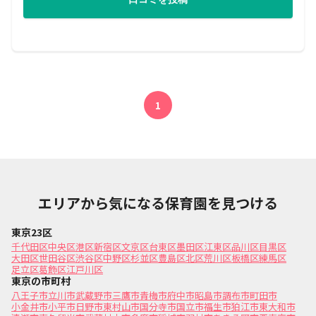
1
エリアから気になる保育園を見つける
東京23区
千代田区
中央区
港区
新宿区
文京区
台東区
墨田区
江東区
品川区
目黒区
大田区
世田谷区
渋谷区
中野区
杉並区
豊島区
北区
荒川区
板橋区
練馬区
足立区
葛飾区
江戸川区
東京の市町村
八王子市
立川市
武蔵野市
三鷹市
青梅市
府中市
昭島市
調布市
町田市
小金井市
小平市
日野市
東村山市
国分寺市
国立市
福生市
狛江市
東大和市