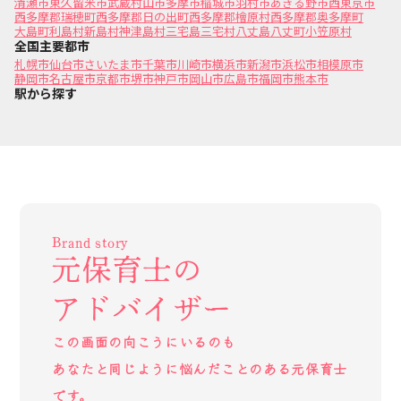
清瀬市
東久留米市
武蔵村山市
多摩市
稲城市
羽村市
あきる野市
西東京市
西多摩郡瑞穂町
西多摩郡日の出町
西多摩郡檜原村
西多摩郡奥多摩町
大島町
利島村
新島村
神津島村
三宅島三宅村
八丈島八丈町
小笠原村
全国主要都市
札幌市
仙台市
さいたま市
千葉市
川崎市
横浜市
新潟市
浜松市
相模原市
静岡市
名古屋市
京都市
堺市
神戸市
岡山市
広島市
福岡市
熊本市
駅から探す
Brand story
元保育士の
アドバイザー
この画面の向こうにいるのも
あなたと同じように悩んだことのある元保育士
です。