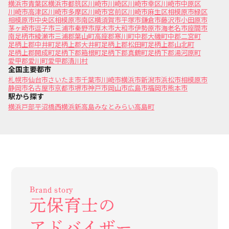
横浜市青葉区
横浜市都筑区
川崎市川崎区
川崎市幸区
川崎市中原区
川崎市高津区
川崎市多摩区
川崎市宮前区
川崎市麻生区
相模原市緑区
相模原市中央区
相模原市南区
横須賀市
平塚市
鎌倉市
藤沢市
小田原市
茅ヶ崎市
逗子市
三浦市
秦野市
厚木市
大和市
伊勢原市
海老名市
座間市
南足柄市
綾瀬市
三浦郡葉山町
高座郡寒川町
中郡大磯町
中郡二宮町
足柄上郡中井町
足柄上郡大井町
足柄上郡松田町
足柄上郡山北町
足柄上郡開成町
足柄下郡箱根町
足柄下郡真鶴町
足柄下郡湯河原町
愛甲郡愛川町
愛甲郡清川村
全国主要都市
札幌市
仙台市
さいたま市
千葉市
川崎市
横浜市
新潟市
浜松市
相模原市
静岡市
名古屋市
京都市
堺市
神戸市
岡山市
広島市
福岡市
熊本市
駅から探す
横浜
戸部
平沼橋
西横浜
新高島
みなとみらい
高島町
Brand story
元保育士の
アドバイザー