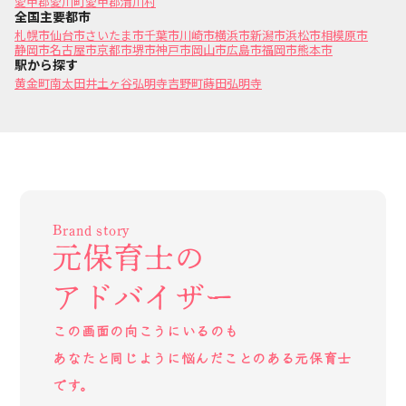
愛甲郡愛川町
愛甲郡清川村
全国主要都市
札幌市
仙台市
さいたま市
千葉市
川崎市
横浜市
新潟市
浜松市
相模原市
静岡市
名古屋市
京都市
堺市
神戸市
岡山市
広島市
福岡市
熊本市
駅から探す
黄金町
南太田
井土ヶ谷
弘明寺
吉野町
蒔田
弘明寺
Brand story
元保育士の
アドバイザー
この画面の向こうにいるのも
あなたと同じように悩んだことのある元保育士
です。