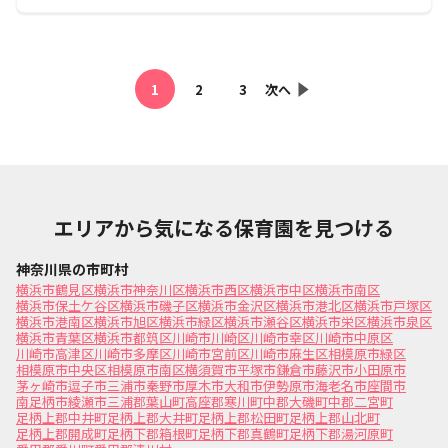
1
2
3
次へ
エリアから気になる保育園を見つける
神奈川県の市町村
横浜市鶴見区
横浜市神奈川区
横浜市西区
横浜市中区
横浜市南区
横浜市保土ケ谷区
横浜市磯子区
横浜市金沢区
横浜市港北区
横浜市戸塚区
横浜市港南区
横浜市旭区
横浜市緑区
横浜市瀬谷区
横浜市栄区
横浜市泉区
横浜市青葉区
横浜市都筑区
川崎市川崎区
川崎市幸区
川崎市中原区
川崎市高津区
川崎市多摩区
川崎市宮前区
川崎市麻生区
相模原市緑区
相模原市中央区
相模原市南区
横須賀市
平塚市
鎌倉市
藤沢市
小田原市
茅ヶ崎市
逗子市
三浦市
秦野市
厚木市
大和市
伊勢原市
海老名市
座間市
南足柄市
綾瀬市
三浦郡葉山町
高座郡寒川町
中郡大磯町
中郡二宮町
足柄上郡中井町
足柄上郡大井町
足柄上郡松田町
足柄上郡山北町
足柄上郡開成町
足柄下郡箱根町
足柄下郡真鶴町
足柄下郡湯河原町