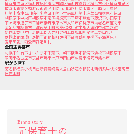
横浜市港南区
横浜市旭区
横浜市緑区
横浜市瀬谷区
横浜市栄区
横浜市泉区
横浜市青葉区
横浜市都筑区
川崎市川崎区
川崎市幸区
川崎市中原区
川崎市高津区
川崎市多摩区
川崎市宮前区
川崎市麻生区
相模原市緑区
相模原市中央区
相模原市南区
横須賀市
平塚市
鎌倉市
藤沢市
小田原市
茅ヶ崎市
逗子市
三浦市
秦野市
厚木市
大和市
伊勢原市
海老名市
座間市
南足柄市
綾瀬市
三浦郡葉山町
高座郡寒川町
中郡大磯町
中郡二宮町
足柄上郡中井町
足柄上郡大井町
足柄上郡松田町
足柄上郡山北町
足柄上郡開成町
足柄下郡箱根町
足柄下郡真鶴町
足柄下郡湯河原町
愛甲郡愛川町
愛甲郡清川村
全国主要都市
札幌市
仙台市
さいたま市
千葉市
川崎市
横浜市
新潟市
浜松市
相模原市
静岡市
名古屋市
京都市
堺市
神戸市
岡山市
広島市
福岡市
熊本市
駅から探す
菊名
新横浜
小机
日吉
新綱島
綱島
大倉山
妙蓮寺
新羽
北新横浜
岸根公園
高田
日吉本町
Brand story
元保育士の