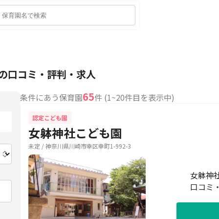
士の口コミ・評判・求人
65
条件にあう保育園
件 (1~20件目を表示中)
認定こども園
女躰神社こども園
未定 / 神奈川県川崎市幸区幸町1-992-3
女躰神
口コミ