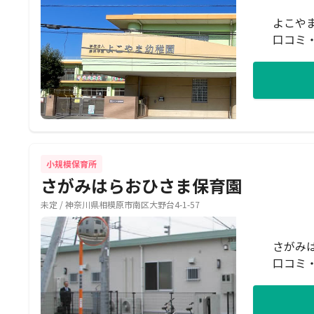
よこや
口コミ
小規模保育所
さがみはらおひさま保育園
未定 / 神奈川県相模原市南区大野台4-1-57
さがみ
口コミ