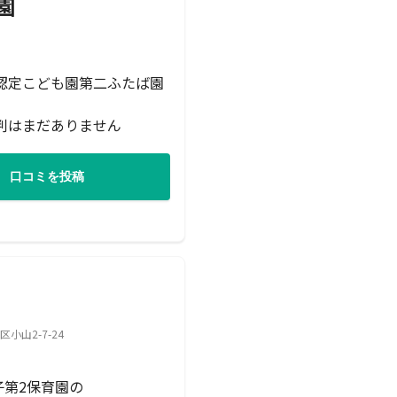
園
認定こども園第二ふたば園
判はまだありません
口コミを投稿
山2-7-24
子第2保育園の