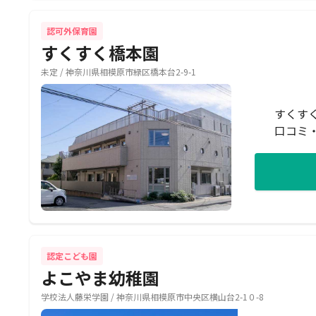
認可外保育園
すくすく橋本園
未定 / 神奈川県相模原市緑区橋本台2-9-1
すくす
口コミ
認定こども園
よこやま幼稚園
学校法人藤栄学園 / 神奈川県相模原市中央区横山台2-1０-8