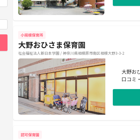
小規模保育所
大野おひさま保育園
社会福祉法人新日本学園 / 神奈川県相模原市南区相模大野3-3-2
大野お
口コミ
認可保育園