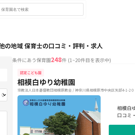
他の地域 保育士の口コミ・評判・求人
248
条件にあう保育園
件 (1~20件目を表示中)
認定こども園
相模白ゆり幼稚園
宗教法人日本基督教団相模原教会 / 神奈川県相模原市中央区矢部4-1-2０
相模白
口コミ