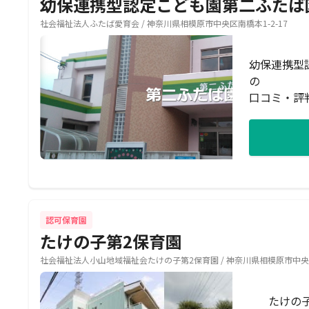
幼保連携型認定こども園第二ふたば
社会福祉法人ふたば愛育会 / 神奈川県相模原市中央区南橋本1-2-17
幼保連携型
の
口コミ・評
認可保育園
たけの子第2保育園
社会福祉法人小山地域福祉会たけの子第2保育園 / 神奈川県相模原市中央区小
たけの