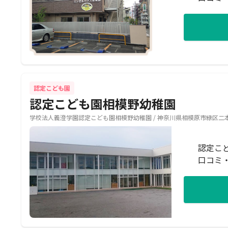
認定こども園
認定こども園相模野幼稚園
学校法人義澄学園認定こども園相模野幼稚園 / 神奈川県相模原市緑区二本松3
認定こ
口コミ