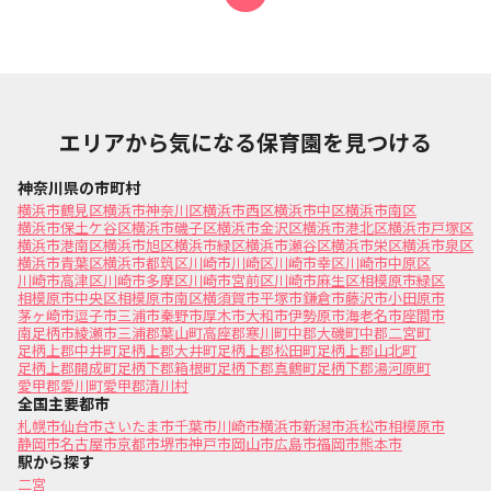
エリアから気になる保育園を見つける
神奈川県の市町村
横浜市鶴見区
横浜市神奈川区
横浜市西区
横浜市中区
横浜市南区
横浜市保土ケ谷区
横浜市磯子区
横浜市金沢区
横浜市港北区
横浜市戸塚区
横浜市港南区
横浜市旭区
横浜市緑区
横浜市瀬谷区
横浜市栄区
横浜市泉区
横浜市青葉区
横浜市都筑区
川崎市川崎区
川崎市幸区
川崎市中原区
川崎市高津区
川崎市多摩区
川崎市宮前区
川崎市麻生区
相模原市緑区
相模原市中央区
相模原市南区
横須賀市
平塚市
鎌倉市
藤沢市
小田原市
茅ヶ崎市
逗子市
三浦市
秦野市
厚木市
大和市
伊勢原市
海老名市
座間市
南足柄市
綾瀬市
三浦郡葉山町
高座郡寒川町
中郡大磯町
中郡二宮町
足柄上郡中井町
足柄上郡大井町
足柄上郡松田町
足柄上郡山北町
足柄上郡開成町
足柄下郡箱根町
足柄下郡真鶴町
足柄下郡湯河原町
愛甲郡愛川町
愛甲郡清川村
全国主要都市
札幌市
仙台市
さいたま市
千葉市
川崎市
横浜市
新潟市
浜松市
相模原市
静岡市
名古屋市
京都市
堺市
神戸市
岡山市
広島市
福岡市
熊本市
駅から探す
二宮