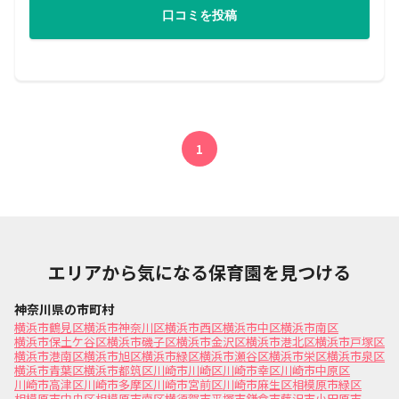
口コミを投稿
1
エリアから気になる保育園を見つける
神奈川県の市町村
横浜市鶴見区
横浜市神奈川区
横浜市西区
横浜市中区
横浜市南区
横浜市保土ケ谷区
横浜市磯子区
横浜市金沢区
横浜市港北区
横浜市戸塚区
横浜市港南区
横浜市旭区
横浜市緑区
横浜市瀬谷区
横浜市栄区
横浜市泉区
横浜市青葉区
横浜市都筑区
川崎市川崎区
川崎市幸区
川崎市中原区
川崎市高津区
川崎市多摩区
川崎市宮前区
川崎市麻生区
相模原市緑区
相模原市中央区
相模原市南区
横須賀市
平塚市
鎌倉市
藤沢市
小田原市