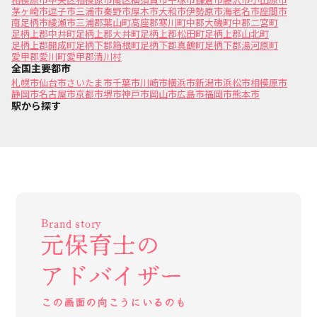
茅ヶ崎市
逗子市
三浦市
秦野市
厚木市
大和市
伊勢原市
海老名市
座間市
南足柄市
綾瀬市
三浦郡葉山町
高座郡寒川町
中郡大磯町
中郡二宮町
足柄上郡中井町
足柄上郡大井町
足柄上郡松田町
足柄上郡山北町
足柄上郡開成町
足柄下郡箱根町
足柄下郡真鶴町
足柄下郡湯河原町
愛甲郡愛川町
愛甲郡清川村
全国主要都市
札幌市
仙台市
さいたま市
千葉市
川崎市
横浜市
新潟市
浜松市
相模原市
静岡市
名古屋市
京都市
堺市
神戸市
岡山市
広島市
福岡市
熊本市
駅から探す
Brand story
元保育士の
アドバイザー
この画面の向こうにいるのも