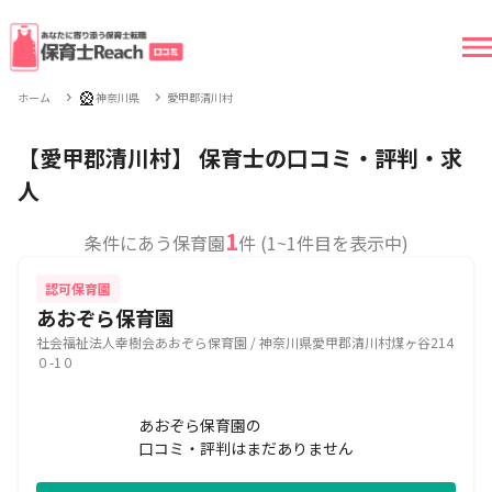
🎡
ホーム
神奈川県
愛甲郡清川村
【愛甲郡清川村】 保育士の口コミ・評判・求
人
1
条件にあう保育園
件 (1~1件目を表示中)
認可保育園
あおぞら保育園
社会福祉法人幸樹会あおぞら保育園 / 神奈川県愛甲郡清川村煤ヶ谷214
０-1０
あおぞら保育園の
口コミ・評判はまだありません