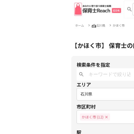
🍰
ホーム
石川県
かほく市
【かほく市】 保育士
検索条件を指定
エリア
市区町村
かほく市 (12)
×
駅