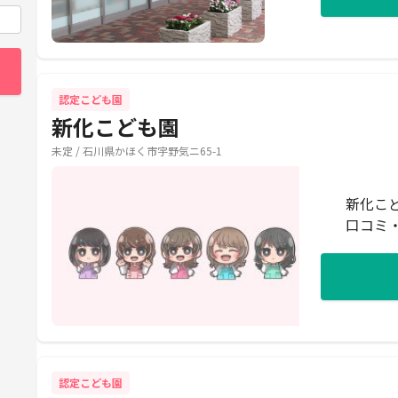
認定こども園
新化こども園
未定 / 石川県かほく市宇野気ニ65-1
新化こ
口コミ
認定こども園