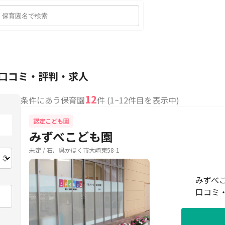
の口コミ・評判・求人
12
条件にあう保育園
件 (1~12件目を表示中)
認定こども園
みずべこども園
未定 / 石川県かほく市大崎東58-1
みずべ
口コミ