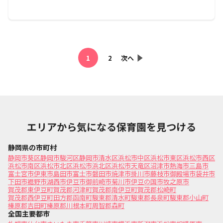
1
2
次へ
エリアから気になる保育園を見つける
静岡県の市町村
静岡市葵区
静岡市駿河区
静岡市清水区
浜松市中区
浜松市東区
浜松市西区
浜松市南区
浜松市北区
浜松市浜北区
浜松市天竜区
沼津市
熱海市
三島市
富士宮市
伊東市
島田市
富士市
磐田市
焼津市
掛川市
藤枝市
御殿場市
袋井市
下田市
裾野市
湖西市
伊豆市
御前崎市
菊川市
伊豆の国市
牧之原市
賀茂郡東伊豆町
賀茂郡河津町
賀茂郡南伊豆町
賀茂郡松崎町
賀茂郡西伊豆町
田方郡函南町
駿東郡清水町
駿東郡長泉町
駿東郡小山町
榛原郡吉田町
榛原郡川根本町
周智郡森町
全国主要都市