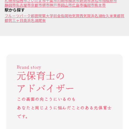
札幌市
仙台市
さいたま市
千葉市
川崎市
横浜市
新潟市
浜松市
相模原市
静岡市
名古屋市
京都市
堺市
神戸市
岡山市
広島市
福岡市
熊本市
駅から探す
フルーツパーク
都田
常葉大学前
金指
岡地
気賀
西気賀
浜名湖佐久米
東都筑
都筑
三ヶ日
奥浜名湖
尾奈
Brand story
元保育士の
アドバイザー
この画面の向こうにいるのも
あなたと同じように悩んだことのある元保育士
です。