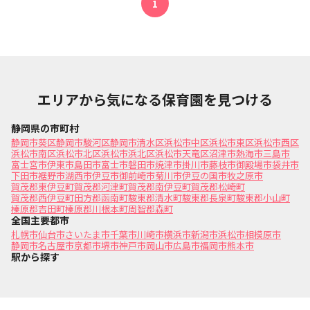
1
エリアから気になる保育園を見つける
静岡県の市町村
静岡市葵区
静岡市駿河区
静岡市清水区
浜松市中区
浜松市東区
浜松市西区
浜松市南区
浜松市北区
浜松市浜北区
浜松市天竜区
沼津市
熱海市
三島市
富士宮市
伊東市
島田市
富士市
磐田市
焼津市
掛川市
藤枝市
御殿場市
袋井市
下田市
裾野市
湖西市
伊豆市
御前崎市
菊川市
伊豆の国市
牧之原市
賀茂郡東伊豆町
賀茂郡河津町
賀茂郡南伊豆町
賀茂郡松崎町
賀茂郡西伊豆町
田方郡函南町
駿東郡清水町
駿東郡長泉町
駿東郡小山町
榛原郡吉田町
榛原郡川根本町
周智郡森町
全国主要都市
札幌市
仙台市
さいたま市
千葉市
川崎市
横浜市
新潟市
浜松市
相模原市
静岡市
名古屋市
京都市
堺市
神戸市
岡山市
広島市
福岡市
熊本市
駅から探す