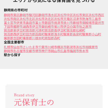
静岡県の市町村
静岡市葵区
静岡市駿河区
静岡市清水区
浜松市中区
浜松市東区
浜松市西区
浜松市南区
浜松市北区
浜松市浜北区
浜松市天竜区
沼津市
熱海市
三島市
富士宮市
伊東市
島田市
富士市
磐田市
焼津市
掛川市
藤枝市
御殿場市
袋井市
下田市
裾野市
湖西市
伊豆市
御前崎市
菊川市
伊豆の国市
牧之原市
賀茂郡東伊豆町
賀茂郡河津町
賀茂郡南伊豆町
賀茂郡松崎町
賀茂郡西伊豆町
田方郡函南町
駿東郡清水町
駿東郡長泉町
駿東郡小山町
榛原郡吉田町
榛原郡川根本町
周智郡森町
全国主要都市
札幌市
仙台市
さいたま市
千葉市
川崎市
横浜市
新潟市
浜松市
相模原市
静岡市
名古屋市
京都市
堺市
神戸市
岡山市
広島市
福岡市
熊本市
駅から探す
Brand story
元保育士の