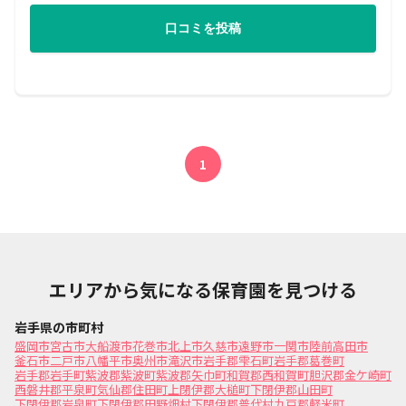
口コミを投稿
1
エリアから気になる保育園を見つける
岩手県の市町村
盛岡市
宮古市
大船渡市
花巻市
北上市
久慈市
遠野市
一関市
陸前高田市
釜石市
二戸市
八幡平市
奥州市
滝沢市
岩手郡雫石町
岩手郡葛巻町
岩手郡岩手町
紫波郡紫波町
紫波郡矢巾町
和賀郡西和賀町
胆沢郡金ケ崎町
西磐井郡平泉町
気仙郡住田町
上閉伊郡大槌町
下閉伊郡山田町
下閉伊郡岩泉町
下閉伊郡田野畑村
下閉伊郡普代村
九戸郡軽米町