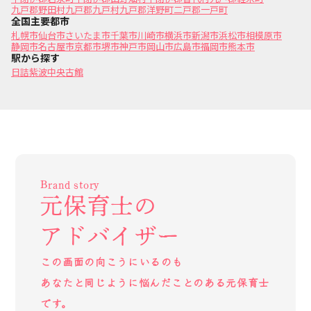
九戸郡野田村
九戸郡九戸村
九戸郡洋野町
二戸郡一戸町
全国主要都市
札幌市
仙台市
さいたま市
千葉市
川崎市
横浜市
新潟市
浜松市
相模原市
静岡市
名古屋市
京都市
堺市
神戸市
岡山市
広島市
福岡市
熊本市
駅から探す
日詰
紫波中央
古館
Brand story
元保育士の
アドバイザー
この画面の向こうにいるのも
あなたと同じように悩んだことのある元保育士
です。