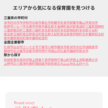
エリアから気になる保育園を見つける
三重県の市町村
津市
四日市市
伊勢市
松阪市
桑名市
鈴鹿市
名張市
尾鷲市
亀山市
鳥羽市
熊野市
いなべ市
志摩市
伊賀市
桑名郡木曽岬町
員弁郡東員町
三重郡菰野町
三重郡朝日町
三重郡川越町
多気郡多気町
多気郡明和町
多気郡大台町
度会郡玉城町
度会郡度会町
度会郡大紀町
度会郡南伊勢町
北牟婁郡紀北町
南牟婁郡御浜町
南牟婁郡紀宝町
全国主要都市
札幌市
仙台市
さいたま市
千葉市
川崎市
横浜市
新潟市
浜松市
相模原市
静岡市
名古屋市
京都市
堺市
神戸市
岡山市
広島市
福岡市
熊本市
駅から探す
柘植
新堂
佐那具
伊賀上野
島ケ原
伊賀神戸
青山町
伊賀上津
新居
西大手
上野市
広小路
茅町
桑町
猪田道
市部
依那古
丸山
上林
比土
四十九
Brand story