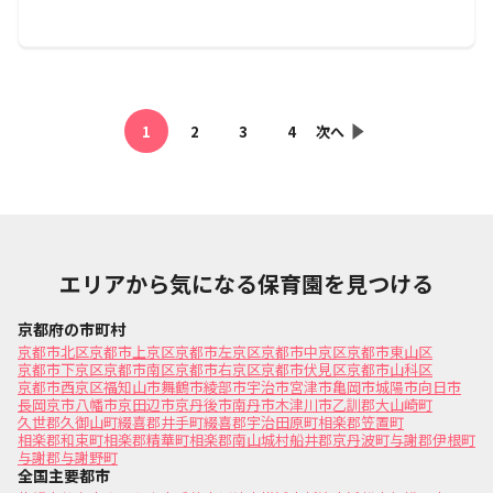
1
2
3
4
次へ
エリアから気になる保育園を見つける
京都府の市町村
京都市北区
京都市上京区
京都市左京区
京都市中京区
京都市東山区
京都市下京区
京都市南区
京都市右京区
京都市伏見区
京都市山科区
京都市西京区
福知山市
舞鶴市
綾部市
宇治市
宮津市
亀岡市
城陽市
向日市
長岡京市
八幡市
京田辺市
京丹後市
南丹市
木津川市
乙訓郡大山崎町
久世郡久御山町
綴喜郡井手町
綴喜郡宇治田原町
相楽郡笠置町
相楽郡和束町
相楽郡精華町
相楽郡南山城村
船井郡京丹波町
与謝郡伊根町
与謝郡与謝野町
全国主要都市