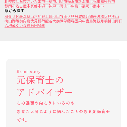
札幌市
仙台市
さいたま市
千葉市
川崎市
横浜市
新潟市
浜松市
相模原市
静岡市
名古屋市
京都市
堺市
神戸市
岡山市
広島市
福岡市
熊本市
駅から探す
稲荷
ＪＲ藤森
桃山
六地蔵
上鳥羽口
竹田
伏見
丹波橋
近鉄丹波橋
伏見桃山
桃山御陵前
向島
伏見稲荷
龍谷大前深草
藤森
墨染
中書島
淀
観月橋
桃山南口
六地蔵
くいな橋
石田
醍醐
Brand story
元保育士の
アドバイザー
この画面の向こうにいるのも
あなたと同じように悩んだことのある元保育士
です。