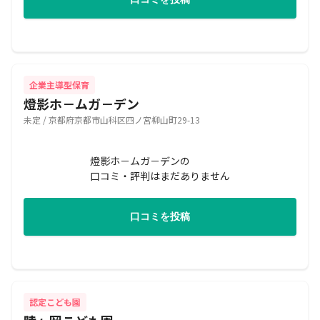
企業主導型保育
燈影ホ－ムガ－デン
未定 / 京都府京都市山科区四ノ宮柳山町29-13
燈影ホ－ムガ－デンの
口コミ・評判はまだありません
口コミを投稿
認定こども園