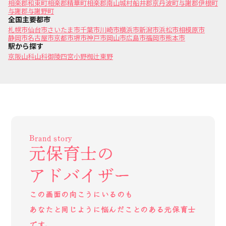
相楽郡和束町
相楽郡精華町
相楽郡南山城村
船井郡京丹波町
与謝郡伊根町
与謝郡与謝野町
全国主要都市
札幌市
仙台市
さいたま市
千葉市
川崎市
横浜市
新潟市
浜松市
相模原市
静岡市
名古屋市
京都市
堺市
神戸市
岡山市
広島市
福岡市
熊本市
駅から探す
京阪山科
山科
御陵
四宮
小野
椥辻
東野
Brand story
元保育士の
アドバイザー
この画面の向こうにいるのも
あなたと同じように悩んだことのある元保育士
です。