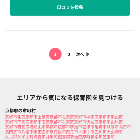
口コミを投稿
1
2
次へ
エリアから気になる保育園を見つける
京都府の市町村
京都市北区
京都市上京区
京都市左京区
京都市中京区
京都市東山区
京都市下京区
京都市南区
京都市右京区
京都市伏見区
京都市山科区
京都市西京区
福知山市
舞鶴市
綾部市
宇治市
宮津市
亀岡市
城陽市
向日市
長岡京市
八幡市
京田辺市
京丹後市
南丹市
木津川市
乙訓郡大山崎町
久世郡久御山町
綴喜郡井手町
綴喜郡宇治田原町
相楽郡笠置町