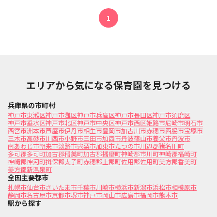
1
エリアから気になる保育園を見つける
兵庫県の市町村
神戸市東灘区
神戸市灘区
神戸市兵庫区
神戸市長田区
神戸市須磨区
神戸市垂水区
神戸市北区
神戸市中央区
神戸市西区
姫路市
尼崎市
明石市
西宮市
洲本市
芦屋市
伊丹市
相生市
豊岡市
加古川市
赤穂市
西脇市
宝塚市
三木市
高砂市
川西市
小野市
三田市
加西市
丹波篠山市
養父市
丹波市
南あわじ市
朝来市
淡路市
宍粟市
加東市
たつの市
川辺郡猪名川町
多可郡多可町
加古郡稲美町
加古郡播磨町
神崎郡市川町
神崎郡福崎町
神崎郡神河町
揖保郡太子町
赤穂郡上郡町
佐用郡佐用町
美方郡香美町
美方郡新温泉町
全国主要都市
札幌市
仙台市
さいたま市
千葉市
川崎市
横浜市
新潟市
浜松市
相模原市
静岡市
名古屋市
京都市
堺市
神戸市
岡山市
広島市
福岡市
熊本市
駅から探す