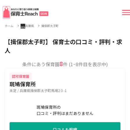
🌉
ホーム
兵庫県
揖保郡太子町
【揖保郡太子町】 保育士の口コミ・評判・求
人
8
条件にあう保育園
件 (1~8件目を表示中)
認可保育園
斑鳩保育所
未定 / 兵庫県揖保郡太子町馬場2０-1
斑鳩保育所の
口コミ・評判はまだありません
口コミを投稿