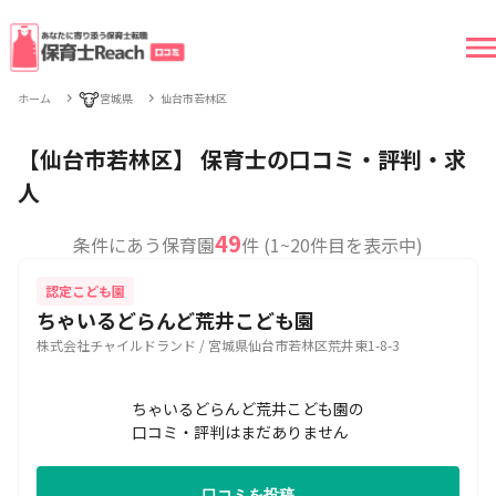
🐮
ホーム
宮城県
仙台市若林区
【仙台市若林区】 保育士の口コミ・評判・求
人
49
条件にあう保育園
件 (1~20件目を表示中)
認定こども園
ちゃいるどらんど荒井こども園
株式会社チャイルドランド / 宮城県仙台市若林区荒井東1-8-3
ちゃいるどらんど荒井こども園の
口コミ・評判はまだありません
口コミを投稿