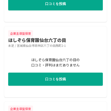
口コミを投稿
企業主導型保育
ほしぞら保育園仙台六丁の目
未定 / 宮城県仙台市若林区六丁の目西町2-1
ほしぞら保育園仙台六丁の目の
口コミ・評判はまだありません
口コミを投稿
企業主導型保育