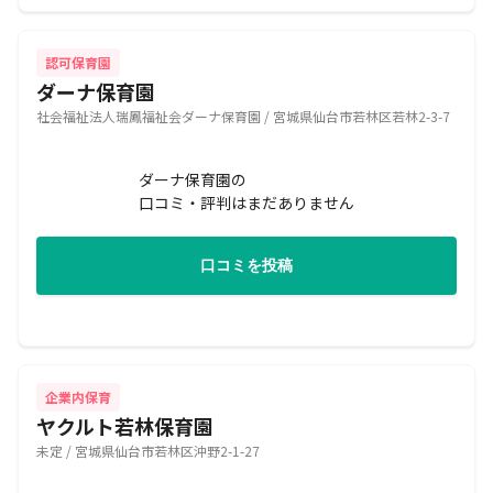
認可保育園
ダーナ保育園
社会福祉法人瑞鳳福祉会ダーナ保育園 / 宮城県仙台市若林区若林2-3-7
ダーナ保育園の
口コミ・評判はまだありません
口コミを投稿
企業内保育
ヤクルト若林保育園
未定 / 宮城県仙台市若林区沖野2-1-27