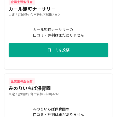
企業主導型保育
カ－ル卸町ナ－サリ－
未定 / 宮城県仙台市若林区卸町2-9-2
カ－ル卸町ナ－サリ－の
口コミ・評判はまだありません
口コミを投稿
企業主導型保育
みのりいちば保育園
未定 / 宮城県仙台市若林区卸町4-3-1
みのりいちば保育園の
口コミ・評判はまだありません