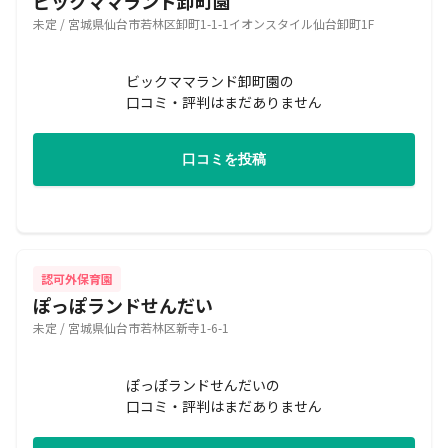
ビックママランド卸町園
未定 / 宮城県仙台市若林区卸町1-1-1イオンスタイル仙台卸町1F
ビックママランド卸町園の
口コミ・評判はまだありません
口コミを投稿
認可外保育園
ぽっぽランドせんだい
未定 / 宮城県仙台市若林区新寺1-6-1
ぽっぽランドせんだいの
口コミ・評判はまだありません