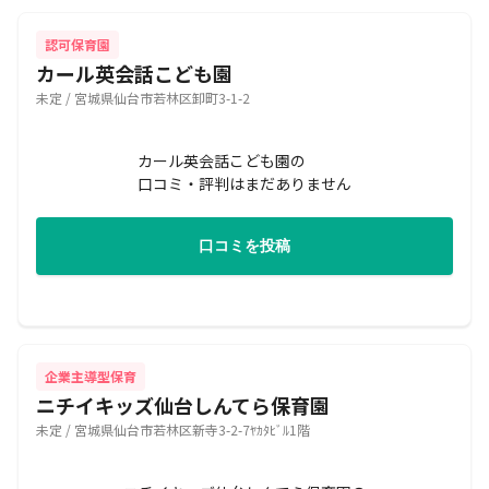
認可保育園
カール英会話こども園
未定 / 宮城県仙台市若林区卸町3-1-2
カール英会話こども園の
口コミ・評判はまだありません
口コミを投稿
企業主導型保育
ニチイキッズ仙台しんてら保育園
未定 / 宮城県仙台市若林区新寺3-2-7ﾔｶﾀﾋﾞﾙ1階