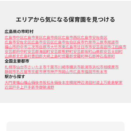
エリアから気になる保育園を見つける
広島県の市町村
広島市中区
広島市東区
広島市南区
広島市西区
広島市安佐南区
広島市安佐北区
広島市安芸区
広島市佐伯区
呉市
竹原市
三原市
尾道市
福山市
府中市
三次市
庄原市
大竹市
東広島市
廿日市市
安芸高田市
江田島市
安芸郡府中町
安芸郡海田町
安芸郡熊野町
安芸郡坂町
山県郡安芸太田町
山県郡北広島町
豊田郡大崎上島町
世羅郡世羅町
神石郡神石高原町
全国主要都市
札幌市
仙台市
さいたま市
千葉市
川崎市
横浜市
新潟市
浜松市
相模原市
静岡市
名古屋市
京都市
堺市
神戸市
岡山市
広島市
福岡市
熊本市
駅から探す
大門
東福山
福山
備後赤坂
松永
備後本庄
横尾
神辺
湯田村
道上
万能倉
駅家
近田
戸手
上戸手
新市
御領
湯野