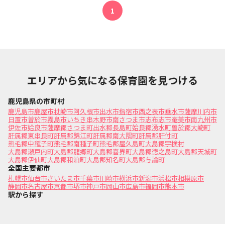
1
エリアから気になる保育園を見つける
鹿児島県の市町村
鹿児島市
鹿屋市
枕崎市
阿久根市
出水市
指宿市
西之表市
垂水市
薩摩川内市
日置市
曽於市
霧島市
いちき串木野市
南さつま市
志布志市
奄美市
南九州市
伊佐市
姶良市
薩摩郡さつま町
出水郡長島町
姶良郡湧水町
曽於郡大崎町
肝属郡東串良町
肝属郡錦江町
肝属郡南大隅町
肝属郡肝付町
熊毛郡中種子町
熊毛郡南種子町
熊毛郡屋久島町
大島郡宇検村
大島郡瀬戸内町
大島郡龍郷町
大島郡喜界町
大島郡徳之島町
大島郡天城町
大島郡伊仙町
大島郡和泊町
大島郡知名町
大島郡与論町
全国主要都市
札幌市
仙台市
さいたま市
千葉市
川崎市
横浜市
新潟市
浜松市
相模原市
静岡市
名古屋市
京都市
堺市
神戸市
岡山市
広島市
福岡市
熊本市
駅から探す