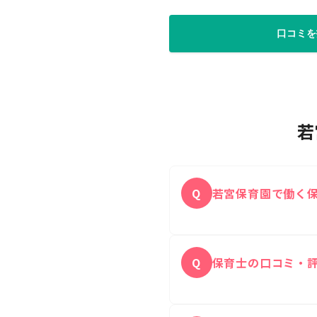
口コミを
若
Q
若宮保育園で働く
若宮保育園に実際に働
A
Q
保育士の口コミ・
はい、無料ですべての
A