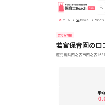
🌋
ホーム
鹿児島県
西之表市
認可保育園
若宮保育園の口
鹿児島県西之表市西之表1631
平
0.