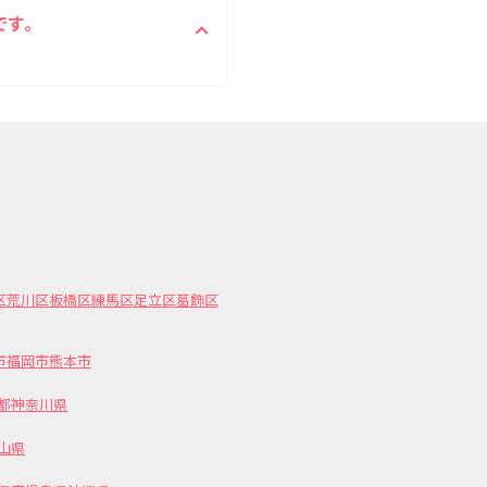
です。
とが可能です。
区
荒川区
板橋区
練馬区
足立区
葛飾区
市
福岡市
熊本市
都
神奈川県
山県