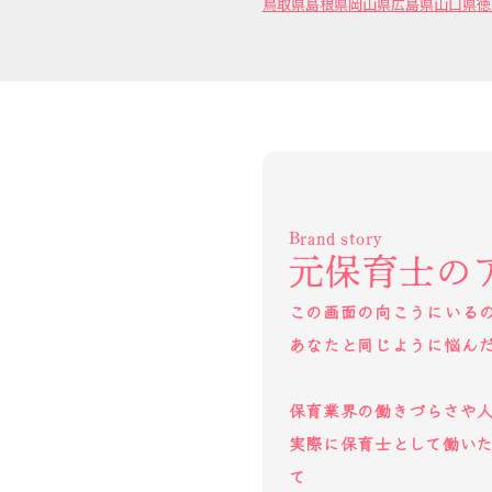
鳥取県
島根県
岡山県
広島県
山口県
徳
Brand story
元保育士の
この画面の向こうにいる
あなたと同じように悩ん
保育業界の働きづらさや
実際に保育士として働い
て