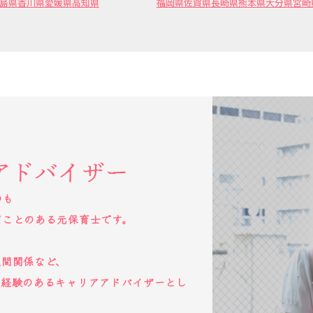
島県
香川県
愛媛県
高知県
福岡県
佐賀県
長崎県
熊本県
大分県
宮崎
アドバイザー
のも
だことのある元保育士です。
人間関係など、
た経験のあるキャリアアドバイザーとし