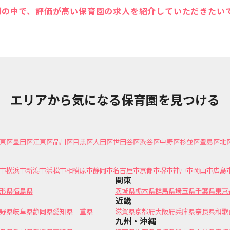
判の中で、評価が高い保育園の求人を紹介していただきたい
式ラインにて口コミの評価が高いご希望に沿った保育園をご紹介するこ
エリアから気になる保育園を見つける
東区
墨田区
江東区
品川区
目黒区
大田区
世田谷区
渋谷区
中野区
杉並区
豊島区
北
市
横浜市
新潟市
浜松市
相模原市
静岡市
名古屋市
京都市
堺市
神戸市
岡山市
広島
関東
形県
福島県
茨城県
栃木県
群馬県
埼玉県
千葉県
東京
近畿
野県
岐阜県
静岡県
愛知県
三重県
滋賀県
京都府
大阪府
兵庫県
奈良県
和歌
九州・沖縄