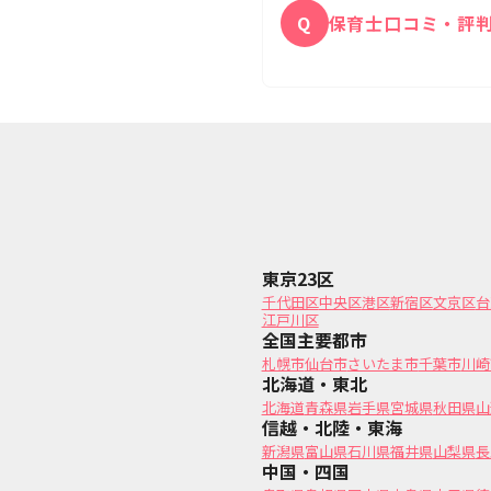
Q
保育士口コミ・評
保育士Reachの公
A
東京23区
千代田区
中央区
港区
新宿区
文京区
台
江戸川区
全国主要都市
札幌市
仙台市
さいたま市
千葉市
川崎
北海道・東北
北海道
青森県
岩手県
宮城県
秋田県
山
信越・北陸・東海
新潟県
富山県
石川県
福井県
山梨県
長
中国・四国