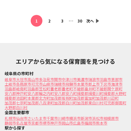
…
1
2
3
30
次へ
エリアから気になる保育園を見つける
岐阜県の市町村
岐阜市
大垣市
高山市
多治見市
関市
中津川市
美濃市
瑞浪市
羽島市
恵那市
土岐市
各務原市
可児市
山県市
瑞穂市
飛騨市
本巣市
郡上市
下呂市
海津市
羽島郡岐南町
羽島郡笠松町
養老郡養老町
不破郡垂井町
不破郡関ケ原町
安八郡神戸町
安八郡輪之内町
安八郡安八町
揖斐郡揖斐川町
揖斐郡大野町
揖斐郡池田町
本巣郡北方町
加茂郡坂祝町
加茂郡富加町
加茂郡川辺町
加茂郡七宗町
加茂郡八百津町
加茂郡白川町
加茂郡東白川村
可児郡御嵩町
大野郡白川村
全国主要都市
札幌市
仙台市
さいたま市
千葉市
川崎市
横浜市
新潟市
浜松市
相模原市
静岡市
名古屋市
京都市
堺市
神戸市
岡山市
広島市
福岡市
熊本市
駅から探す