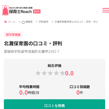
🍊
ホーム
愛媛県
宇和島市
北灘保育園保育士の口コミ・評判・求人
認可保育園
北灘保育園の口コミ・評判
愛媛県宇和島市津島町北灘甲2142-7
総合評価
0.0
平均残業時間
口コミ投稿数
0.0
0
時間/日
件
口コミを投稿