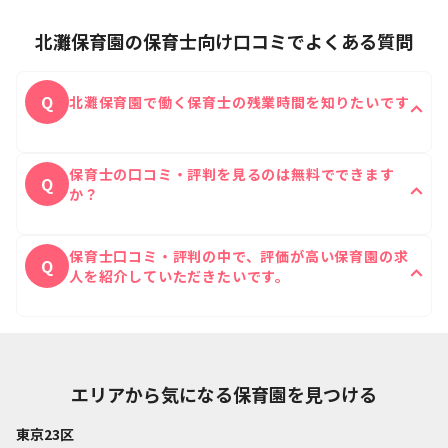
北灘保育園の保育士向け口コミでよくある質問
Q
北灘保育園で働く保育士の残業時間を知りたいです
北灘保育園に実際に働いたことがある保育士の残業時
A
保育士の口コミ・評判を見るのは無料でできます
間は1日あたり0時間です。
Q
か？
はい、無料ですべての口コミをご覧いただけます。
A
保育士口コミ・評判の中で、評価が高い保育園の求
Q
人を紹介していただきたいです。
保育士Reachの公式ラインにて口コミの評価が高い
A
ご希望に沿った保育園をご紹介することが可能です。
エリアから気になる保育園を見つける
東京23区