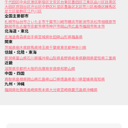
千代田区
中央区
港区
新宿区
文京区
台東区
墨田区
江東区
品川区
目黒区
大田区
世田谷区
渋谷区
中野区
杉並区
豊島区
北区
荒川区
板橋区
練馬区
足立区
葛飾区
江戸川区
全国主要都市
札幌市
仙台市
さいたま市
千葉市
川崎市
横浜市
新潟市
浜松市
相模原市
静岡市
名古屋市
京都市
堺市
神戸市
岡山市
広島市
福岡市
熊本市
北海道・東北
北海道
青森県
岩手県
宮城県
秋田県
山形県
福島県
関東
茨城県
栃木県
群馬県
埼玉県
千葉県
東京都
神奈川県
信越・北陸・東海
新潟県
富山県
石川県
福井県
山梨県
長野県
岐阜県
静岡県
愛知県
三重県
近畿
滋賀県
京都府
大阪府
兵庫県
奈良県
和歌山県
中国・四国
鳥取県
島根県
岡山県
広島県
山口県
徳島県
香川県
愛媛県
高知県
九州・沖縄
福岡県
佐賀県
長崎県
熊本県
大分県
宮崎県
鹿児島県
沖縄県