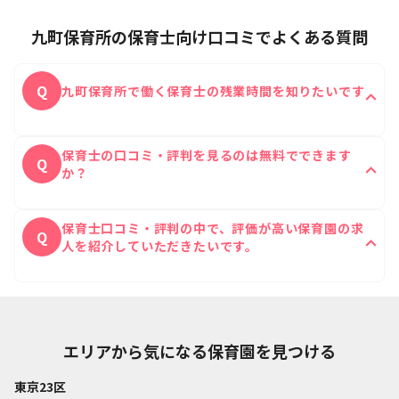
九町保育所の保育士向け口コミでよくある質問
Q
九町保育所で働く保育士の残業時間を知りたいです
九町保育所に実際に働いたことがある保育士の残業時
A
保育士の口コミ・評判を見るのは無料でできます
間は1日あたり0時間です。
Q
か？
はい、無料ですべての口コミをご覧いただけます。
A
保育士口コミ・評判の中で、評価が高い保育園の求
Q
人を紹介していただきたいです。
保育士Reachの公式ラインにて口コミの評価が高い
A
ご希望に沿った保育園をご紹介することが可能です。
エリアから気になる保育園を見つける
東京23区