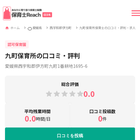
🍊
ホーム
愛媛県
西宇和郡伊方町
九町保育所保育士の口コミ・評判・求人
認可保育園
九町保育所の口コミ・評判
愛媛県西宇和郡伊方町九町1番耕地1695-6
総合評価
0.0
平均残業時間
口コミ投稿数
0.0
0
時間/日
件
口コミを投稿