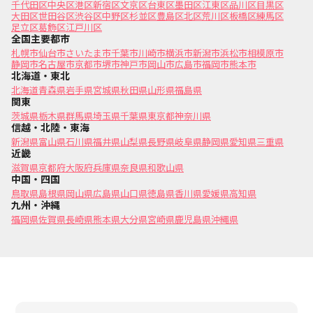
千代田区
中央区
港区
新宿区
文京区
台東区
墨田区
江東区
品川区
目黒区
大田区
世田谷区
渋谷区
中野区
杉並区
豊島区
北区
荒川区
板橋区
練馬区
足立区
葛飾区
江戸川区
全国主要都市
札幌市
仙台市
さいたま市
千葉市
川崎市
横浜市
新潟市
浜松市
相模原市
静岡市
名古屋市
京都市
堺市
神戸市
岡山市
広島市
福岡市
熊本市
北海道・東北
北海道
青森県
岩手県
宮城県
秋田県
山形県
福島県
関東
茨城県
栃木県
群馬県
埼玉県
千葉県
東京都
神奈川県
信越・北陸・東海
新潟県
富山県
石川県
福井県
山梨県
長野県
岐阜県
静岡県
愛知県
三重県
近畿
滋賀県
京都府
大阪府
兵庫県
奈良県
和歌山県
中国・四国
鳥取県
島根県
岡山県
広島県
山口県
徳島県
香川県
愛媛県
高知県
九州・沖縄
福岡県
佐賀県
長崎県
熊本県
大分県
宮崎県
鹿児島県
沖縄県