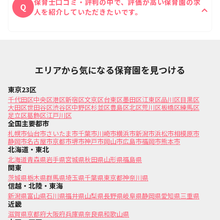
保育士口コミ・評判の中で、評価が高い保育園の求
Q
人を紹介していただきたいです。
保育士Reachの公式ラインにて口コミの評価が高い
A
ご希望に沿った保育園をご紹介することが可能です。
エリアから気になる保育園を見つける
東京23区
千代田区
中央区
港区
新宿区
文京区
台東区
墨田区
江東区
品川区
目黒区
大田区
世田谷区
渋谷区
中野区
杉並区
豊島区
北区
荒川区
板橋区
練馬区
足立区
葛飾区
江戸川区
全国主要都市
札幌市
仙台市
さいたま市
千葉市
川崎市
横浜市
新潟市
浜松市
相模原市
静岡市
名古屋市
京都市
堺市
神戸市
岡山市
広島市
福岡市
熊本市
北海道・東北
北海道
青森県
岩手県
宮城県
秋田県
山形県
福島県
関東
茨城県
栃木県
群馬県
埼玉県
千葉県
東京都
神奈川県
信越・北陸・東海
新潟県
富山県
石川県
福井県
山梨県
長野県
岐阜県
静岡県
愛知県
三重県
近畿
滋賀県
京都府
大阪府
兵庫県
奈良県
和歌山県