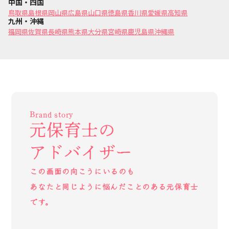
中国・四国
鳥取県
島根県
岡山県
広島県
山口県
徳島県
香川県
愛媛県
高知県
九州・沖縄
福岡県
佐賀県
長崎県
熊本県
大分県
宮崎県
鹿児島県
沖縄県
Brand story
元保育士の
アドバイザー
この画面の向こうにいるのも
あなたと同じように悩んだことのある元保育士
です。