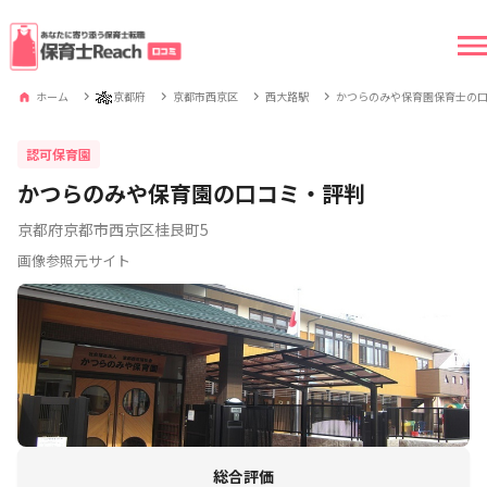
🎋
ホーム
京都府
京都市西京区
西大路駅
かつらのみや保育園保育士の
認可保育園
かつらのみや保育園の口コミ・評判
京都府京都市西京区桂艮町5
画像参照元サイト
総合評価