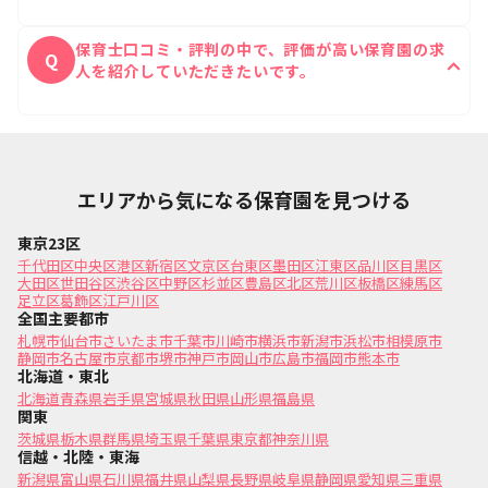
はい、無料ですべての口コミをご覧いただけます。
A
保育士口コミ・評判の中で、評価が高い保育園の求
Q
人を紹介していただきたいです。
保育士Reachの公式ラインにて口コミの評価が高い
A
ご希望に沿った保育園をご紹介することが可能です。
エリアから気になる保育園を見つける
東京23区
千代田区
中央区
港区
新宿区
文京区
台東区
墨田区
江東区
品川区
目黒区
大田区
世田谷区
渋谷区
中野区
杉並区
豊島区
北区
荒川区
板橋区
練馬区
足立区
葛飾区
江戸川区
全国主要都市
札幌市
仙台市
さいたま市
千葉市
川崎市
横浜市
新潟市
浜松市
相模原市
静岡市
名古屋市
京都市
堺市
神戸市
岡山市
広島市
福岡市
熊本市
北海道・東北
北海道
青森県
岩手県
宮城県
秋田県
山形県
福島県
関東
茨城県
栃木県
群馬県
埼玉県
千葉県
東京都
神奈川県
信越・北陸・東海
新潟県
富山県
石川県
福井県
山梨県
長野県
岐阜県
静岡県
愛知県
三重県