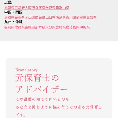
近畿
滋賀県
京都府
大阪府
兵庫県
奈良県
和歌山県
中国・四国
鳥取県
島根県
岡山県
広島県
山口県
徳島県
香川県
愛媛県
高知県
九州・沖縄
福岡県
佐賀県
長崎県
熊本県
大分県
宮崎県
鹿児島県
沖縄県
Brand story
元保育士の
アドバイザー
この画面の向こうにいるのも
あなたと同じように悩んだことのある元保育士
です。