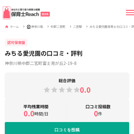
🎡
ホーム
神奈川県
中郡二宮町
二宮駅
みちる愛児園保育士の口コミ・
認可保育園
みちる愛児園の口コミ・評判
神奈川県中郡二宮町富士見が丘2-19-8
総合評価
0.0
平均残業時間
口コミ投稿数
0.0
0
時間/日
件
口コミを投稿