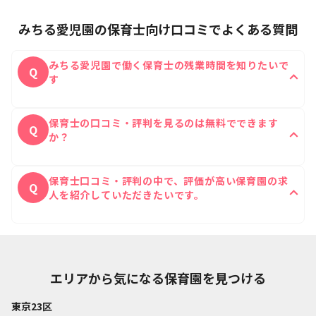
みちる愛児園の保育士向け口コミでよくある質問
みちる愛児園で働く保育士の残業時間を知りたいで
Q
す
みちる愛児園に実際に働いたことがある保育士の残業
A
保育士の口コミ・評判を見るのは無料でできます
時間は1日あたり0時間です。
Q
か？
はい、無料ですべての口コミをご覧いただけます。
A
保育士口コミ・評判の中で、評価が高い保育園の求
Q
人を紹介していただきたいです。
保育士Reachの公式ラインにて口コミの評価が高い
A
ご希望に沿った保育園をご紹介することが可能です。
エリアから気になる保育園を見つける
東京23区