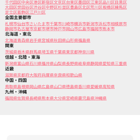
千代田区
中央区
港区
新宿区
文京区
台東区
墨田区
江東区
品川区
目黒区
大田区
世田谷区
渋谷区
中野区
杉並区
豊島区
北区
荒川区
板橋区
練馬区
足立区
葛飾区
江戸川区
全国主要都市
札幌市
仙台市
さいたま市
千葉市
川崎市
横浜市
新潟市
浜松市
相模原市
静岡市
名古屋市
京都市
堺市
神戸市
岡山市
広島市
福岡市
熊本市
北海道・東北
北海道
青森県
岩手県
宮城県
秋田県
山形県
福島県
関東
茨城県
栃木県
群馬県
埼玉県
千葉県
東京都
神奈川県
信越・北陸・東海
新潟県
富山県
石川県
福井県
山梨県
長野県
岐阜県
静岡県
愛知県
三重県
近畿
滋賀県
京都府
大阪府
兵庫県
奈良県
和歌山県
中国・四国
鳥取県
島根県
岡山県
広島県
山口県
徳島県
香川県
愛媛県
高知県
九州・沖縄
福岡県
佐賀県
長崎県
熊本県
大分県
宮崎県
鹿児島県
沖縄県