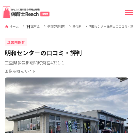
⛩
ホーム
三重県
多気郡明和町
漕代駅
明和センタ－保育士の口コミ・
企業内保育
明和センタ－の口コミ・評判
三重県多気郡明和町斎宮4331-1
画像参照元サイト