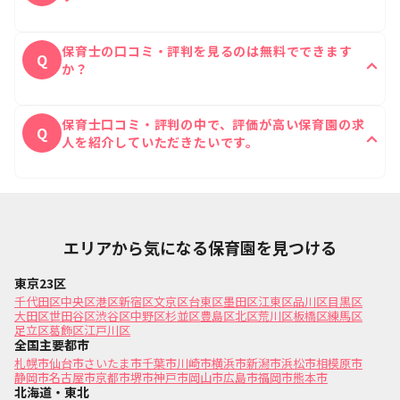
明和センタ－に実際に働いたことがある保育士の残業
A
保育士の口コミ・評判を見るのは無料でできます
時間は1日あたり0時間です。
Q
か？
はい、無料ですべての口コミをご覧いただけます。
A
保育士口コミ・評判の中で、評価が高い保育園の求
Q
人を紹介していただきたいです。
保育士Reachの公式ラインにて口コミの評価が高い
A
ご希望に沿った保育園をご紹介することが可能です。
エリアから気になる保育園を見つける
東京23区
千代田区
中央区
港区
新宿区
文京区
台東区
墨田区
江東区
品川区
目黒区
大田区
世田谷区
渋谷区
中野区
杉並区
豊島区
北区
荒川区
板橋区
練馬区
足立区
葛飾区
江戸川区
全国主要都市
札幌市
仙台市
さいたま市
千葉市
川崎市
横浜市
新潟市
浜松市
相模原市
静岡市
名古屋市
京都市
堺市
神戸市
岡山市
広島市
福岡市
熊本市
北海道・東北